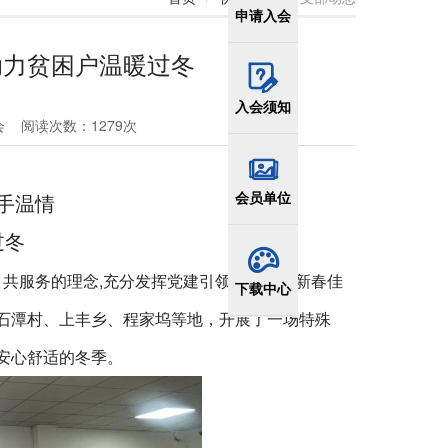
申请入会
助力贫困户温暖过冬
入会须知
会
阅读次数：
1279
次
会员单位
手温情
过冬
、共服务的理念
,
充分发挥党建引领作用，在
新春佳
下载中心
石潭村、上丰乡、程家坞等地，开展了一场特殊
安心舒适的冬季。